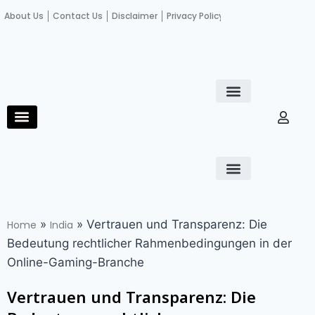
About Us
Contact Us
Disclaimer
Privacy Policy
Become an author
Fact Check
E-Paper
Diploma in educational leadership
Diploma in educational leadership
About Us
Contact Us
Privacy Policy
Become an author
Terms and Conditions
Advertisement with us
»
»
Vertrauen und Transparenz: Die
Home
India
Bedeutung rechtlicher Rahmenbedingungen in der
Online-Gaming-Branche
Vertrauen und Transparenz: Die