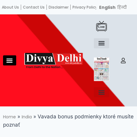
English
हिन्दी
About Us
Contact Us
Disclaimer
Privacy Policy
Become an author
Fact Check
E-Paper
Diploma in educational leadership
About Us
Contact Us
Privacy Policy
Become an author
Terms and Conditions
Advertisement with us
»
»
Vavada bonus podmienky ktoré musíte
Home
India
poznať