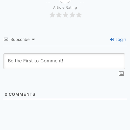
Article Rating
Login
Subscribe
0
COMMENTS