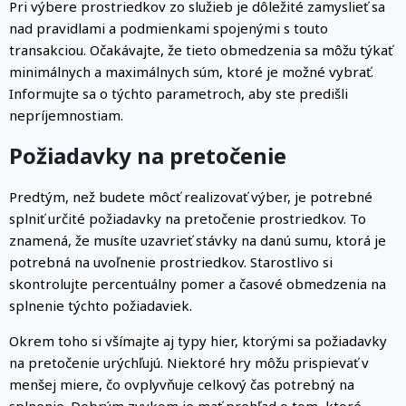
Pri výbere prostriedkov zo služieb je dôležité zamyslieť sa
nad pravidlami a podmienkami spojenými s touto
transakciou. Očakávajte, že tieto obmedzenia sa môžu týkať
minimálnych a maximálnych súm, ktoré je možné vybrať.
Informujte sa o týchto parametroch, aby ste predišli
nepríjemnostiam.
Požiadavky na pretočenie
Predtým, než budete môcť realizovať výber, je potrebné
splniť určité požiadavky na pretočenie prostriedkov. To
znamená, že musíte uzavrieť stávky na danú sumu, ktorá je
potrebná na uvoľnenie prostriedkov. Starostlivo si
skontrolujte percentuálny pomer a časové obmedzenia na
splnenie týchto požiadaviek.
Okrem toho si všímajte aj typy hier, ktorými sa požiadavky
na pretočenie urýchľujú. Niektoré hry môžu prispievať v
menšej miere, čo ovplyvňuje celkový čas potrebný na
splnenie. Dobrým zvykom je mať prehľad o tom, ktoré