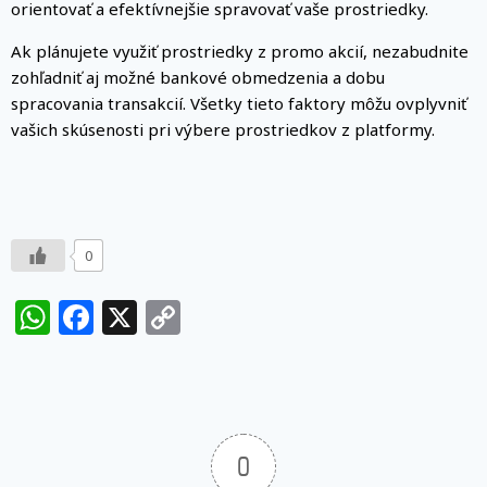
orientovať a efektívnejšie spravovať vaše prostriedky.
Ak plánujete využiť prostriedky z promo akcií, nezabudnite
zohľadniť aj možné bankové obmedzenia a dobu
spracovania transakcií. Všetky tieto faktory môžu ovplyvniť
vašich skúsenosti pri výbere prostriedkov z platformy.
0
WhatsApp
Facebook
X
Copy
Link
0