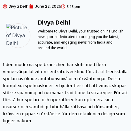
Divya Delhi
June 22, 2025
3:13 pm
Divya Delhi
Welcome to Divya Delhi, your trusted online English
news portal dedicated to bringing you the latest,
accurate, and engaging news from India and
around the world.
I den moderna spelbranschen har slots med flera
vinnervägar blivit en central utveckling för att tillfredsställa
spelarnas ökade ambitionsnivå och förväntningar. Dessa
komplexa spelmaskiner erbjuder fler sätt att vinna, skapar
större spänning och utmanar traditionella strategier. För att
förstå hur spelare och operatörer kan optimera sina
insatser och samtidigt bibehålla rättvisa och lönsamhet,
krävs en djupare förståelse för den teknik och design som
ligger bakom.