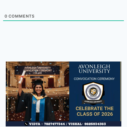
0
COMMENTS