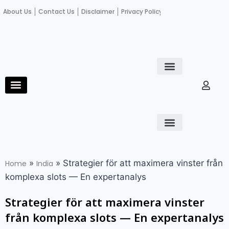
About Us
Contact Us
Disclaimer
Privacy Policy
Become an author
Fact Check
E-Paper
Diploma in educational leadership
Diploma in educational leadership
About Us
Contact Us
Privacy Policy
Become an author
Terms and Conditions
Advertisement with us
»
»
Strategier för att maximera vinster från
Home
India
komplexa slots — En expertanalys
Strategier för att maximera vinster
från komplexa slots — En expertanalys