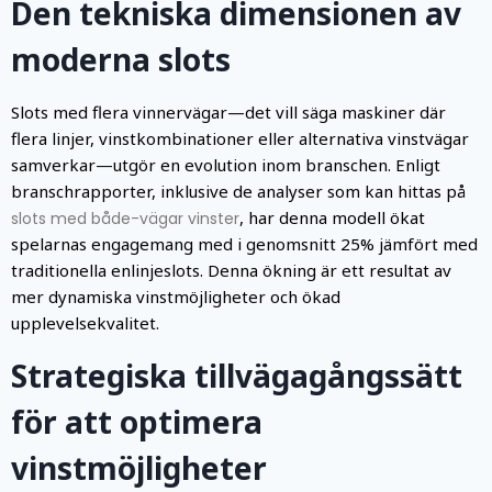
Den tekniska dimensionen av
moderna slots
Slots med flera vinnervägar—det vill säga maskiner där
flera linjer, vinstkombinationer eller alternativa vinstvägar
samverkar—utgör en evolution inom branschen. Enligt
branschrapporter, inklusive de analyser som kan hittas på
, har denna modell ökat
slots med både-vägar vinster
spelarnas engagemang med i genomsnitt 25% jämfört med
traditionella enlinjeslots. Denna ökning är ett resultat av
mer dynamiska vinstmöjligheter och ökad
upplevelsekvalitet.
Strategiska tillvägagångssätt
för att optimera
vinstmöjligheter