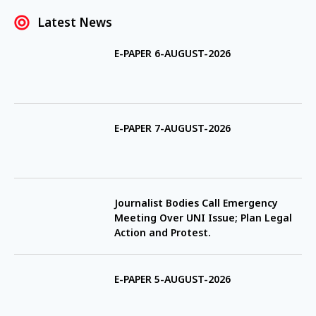
Latest News
E-PAPER 6-AUGUST-2026
E-PAPER 7-AUGUST-2026
Journalist Bodies Call Emergency
Meeting Over UNI Issue; Plan Legal
Action and Protest.
E-PAPER 5-AUGUST-2026