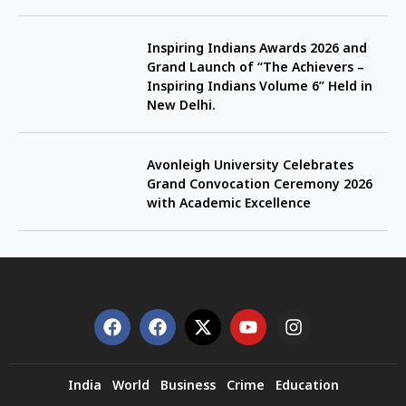
Inspiring Indians Awards 2026 and
Grand Launch of “The Achievers –
Inspiring Indians Volume 6” Held in
New Delhi.
Avonleigh University Celebrates
Grand Convocation Ceremony 2026
with Academic Excellence
India
World
Business
Crime
Education