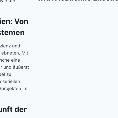
owie die
ien: Von
ystemen
zienz und
 ebneten. Mit
anche eine
er und äußerst
bel zu
 seriellen
projekten im
unft der