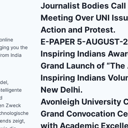
Journalist Bodies Cal
Meeting Over UNI Issu
Action and Protest.
online
E-PAPER 5-AUGUST-
ging you the
Inspiring Indians Awa
from India
Grand Launch of “The 
Inspiring Indians Volu
del,
New Delhi.
telligente
nd
Avonleigh University 
len Zweck
Grand Convocation C
echnologische
rends zeigt,
with Academic Excell