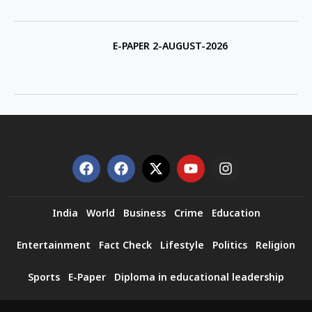
E-PAPER 2-AUGUST-2026
India
World
Business
Crime
Education
Entertainment
Fact Check
Lifestyle
Politics
Religion
Sports
E-Paper
Diploma in educational leadership