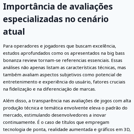
Importância de avaliações
especializadas no cenário
atual
Para operadores e jogadores que buscam excelência,
estudos aprofundados como os apresentados na big bass
bonanza review tornam-se referencias essenciais. Essas
análises não apenas listam as características técnicas, mas
também avaliam aspectos subjetivos como potencial de
entretenimento e experiência do usuário, fatores cruciais
na fidelização e na diferenciação de marcas.
Além disso, a transparência nas avaliações de jogos com alta
produção técnica e temática envolvente eleva o padrão do
mercado, estimulando desenvolvedores a inovar
continuamente. É o caso de títulos que empregam
tecnologia de ponta, realidade aumentada e gráficos em 3D,