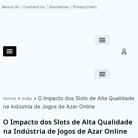
About Us
Contact Us
Disclaimer
Privacy Policy
Become an author
Fact Check
E-Paper
Diploma in educational leadership
Diploma in educational leadership
About Us
Contact Us
Privacy Policy
Become an author
Terms and Conditions
Advertisement with us
»
»
O Impacto dos Slots de Alta Qualidade
Home
India
na Indústria de Jogos de Azar Online
O Impacto dos Slots de Alta Qualidade
na Indústria de Jogos de Azar Online