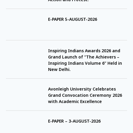
E-PAPER 5-AUGUST-2026
Inspiring Indians Awards 2026 and
Grand Launch of “The Achievers –
Inspiring Indians Volume 6” Held in
New Delhi.
Avonleigh University Celebrates
Grand Convocation Ceremony 2026
with Academic Excellence
E-PAPER – 3-AUGUST-2026