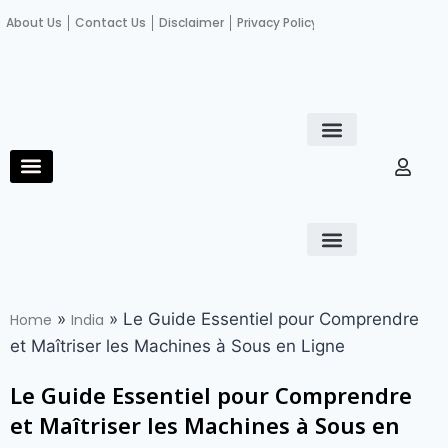
About Us
Contact Us
Disclaimer
Privacy Policy
Become an author
Fact Check
E-Paper
Diploma in educational leadership
Diploma in educational leadership
About Us
Contact Us
Privacy Policy
Become an author
Terms and Conditions
Advertisement with us
»
»
Le Guide Essentiel pour Comprendre
Home
India
et Maîtriser les Machines à Sous en Ligne
Le Guide Essentiel pour Comprendre
et Maîtriser les Machines à Sous en