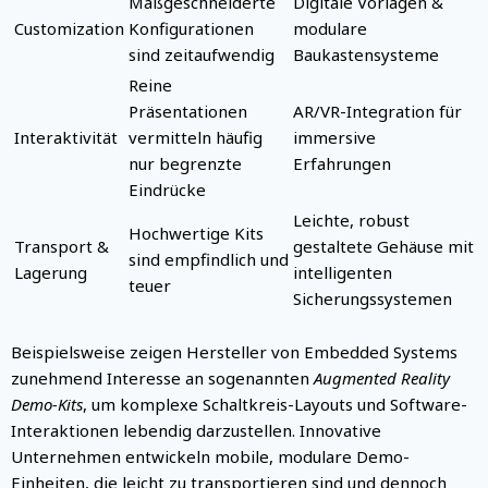
Maßgeschneiderte
Digitale Vorlagen &
Customization
Konfigurationen
modulare
sind zeitaufwendig
Baukastensysteme
Reine
Präsentationen
AR/VR-Integration für
Interaktivität
vermitteln häufig
immersive
nur begrenzte
Erfahrungen
Eindrücke
Leichte, robust
Hochwertige Kits
Transport &
gestaltete Gehäuse mit
sind empfindlich und
Lagerung
intelligenten
teuer
Sicherungssystemen
Beispielsweise zeigen Hersteller von Embedded Systems
zunehmend Interesse an sogenannten
Augmented Reality
Demo-Kits
, um komplexe Schaltkreis-Layouts und Software-
Interaktionen lebendig darzustellen. Innovative
Unternehmen entwickeln mobile, modulare Demo-
Einheiten, die leicht zu transportieren sind und dennoch