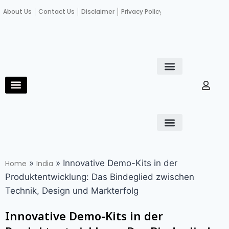
About Us
Contact Us
Disclaimer
Privacy Policy
Become an author
Fact Check
E-Paper
Diploma in educational leadership
Diploma in educational leadership
About Us
Contact Us
Privacy Policy
Become an author
Terms and Conditions
Advertisement with us
»
»
Innovative Demo-Kits in der
Home
India
Produktentwicklung: Das Bindeglied zwischen
Technik, Design und Markterfolg
Innovative Demo-Kits in der