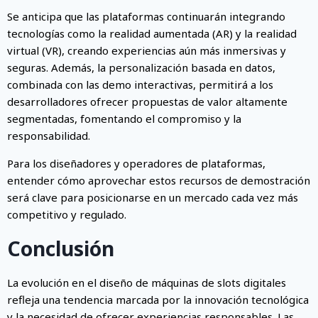
Se anticipa que las plataformas continuarán integrando
tecnologías como la realidad aumentada (AR) y la realidad
virtual (VR), creando experiencias aún más inmersivas y
seguras. Además, la personalización basada en datos,
combinada con las demo interactivas, permitirá a los
desarrolladores ofrecer propuestas de valor altamente
segmentadas, fomentando el compromiso y la
responsabilidad.
Para los diseñadores y operadores de plataformas,
entender cómo aprovechar estos recursos de demostración
será clave para posicionarse en un mercado cada vez más
competitivo y regulado.
Conclusión
La evolución en el diseño de máquinas de slots digitales
refleja una tendencia marcada por la innovación tecnológica
y la necesidad de ofrecer experiencias responsables. Las