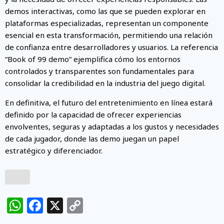
demos interactivas, como las que se pueden explorar en
plataformas especializadas, representan un componente
esencial en esta transformación, permitiendo una relación
de confianza entre desarrolladores y usuarios. La referencia
“Book of 99 demo” ejemplifica cómo los entornos
controlados y transparentes son fundamentales para
consolidar la credibilidad en la industria del juego digital.
En definitiva, el futuro del entretenimiento en línea estará
definido por la capacidad de ofrecer experiencias
envolventes, seguras y adaptadas a los gustos y necesidades
de cada jugador, donde las demo juegan un papel
estratégico y diferenciador.
WhatsApp
Facebook
X
Copy
Link