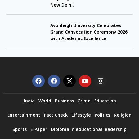
New Delhi.
Avonleigh University Celebrates
Grand Convocation Ceremony 2026
with Academic Excellence
India
World
Business
Crime
Education
Entertainment
Fact Check
Lifestyle
Politics
Religion
Sports
E-Paper
Diploma in educational leadership