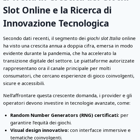
Slot Online e la Ricerca di
Innovazione Tecnologica
Secondo dati recenti, il segmento dei
giochi slot Italia
online
ha visto una crescita annua a doppia cifra, emersa in modo
evidente durante la pandemia, che ha accelerato la
transizione digitale del settore. Le piattaforme autorizzate
rappresentano ora il canale principale per molti
consumatori, che cercano esperienze di gioco coinvolgenti,
sicure e accessibili.
Nell’affrontare questa crescente domanda, i provider e gli
operatori devono investire in tecnologie avanzate, come:
Random Number Generators (RNG) certificati:
per
garantire l’equità dei giochi.
Visual design innovativo:
con interfacce immersive e
tematiche coinvolgenti.