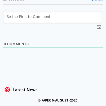
0
COMMENTS
Latest News
E-PAPER 6-AUGUST-2026