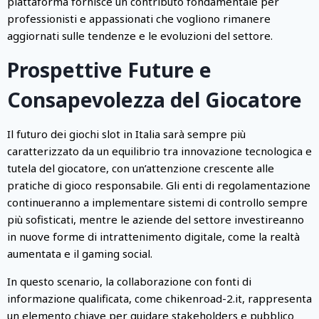
piattaforma fornisce un contributo fondamentale per
professionisti e appassionati che vogliono rimanere
aggiornati sulle tendenze e le evoluzioni del settore.
Prospettive Future e
Consapevolezza del Giocatore
Il futuro dei giochi slot in Italia sarà sempre più
caratterizzato da un equilibrio tra innovazione tecnologica e
tutela del giocatore, con un’attenzione crescente alle
pratiche di gioco responsabile. Gli enti di regolamentazione
continueranno a implementare sistemi di controllo sempre
più sofisticati, mentre le aziende del settore investireanno
in nuove forme di intrattenimento digitale, come la realtà
aumentata e il gaming social.
In questo scenario, la collaborazione con fonti di
informazione qualificata, come chikenroad-2.it, rappresenta
un elemento chiave per guidare stakeholders e pubblico