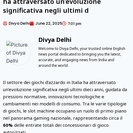
ha attraversato un’evoluzione
significativa negli ultimi d
Divya Delhi
June 22, 2025
7:01 pm
Divya Delhi
Welcome to Divya Delhi, your trusted online English
news portal dedicated to bringing you the latest,
accurate, and engaging news from India and
around the world.
Il settore dei giochi d’azzardo in Italia ha attraversato
un’evoluzione significativa negli ultimi dieci anni, guidata da
pressioni normative, innovazioni tecnologiche e
cambiamenti nei modelli di consumo. Tra le varie tipologie
di giochi, le
slot machine
occupano un ruolo di primo piano
nel panorama gaming nazionale, rappresentando circa il
60%
delle entrate totali dei concessionari di gioco
autorizzati.