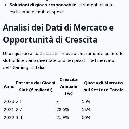
Soluzioni di gioco responsabile:
strumenti di auto-
esclusione e limiti di spesa.
Analisi dei Dati di Mercato e
Opportunità di Crescita
Uno sguardo ai dati statistici mostra chiaramente quanto le
slot online siano diventate uno dei pilastri del mercato
dell’iGaming in Italia.
Crescita
Entrate dai Giochi
Quota di Mercato
Anno
Annuale
Slot (€ miliardi)
sul Settore Totale
(%)
2020
2,1
–
55%
2021
2,7
28.6%
58%
2022
3,4
25.9%
60%