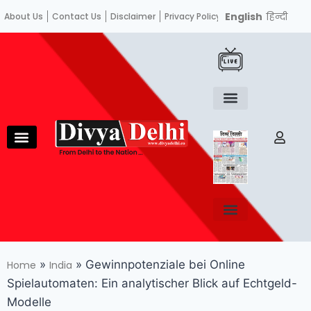
English
हिन्दी
About Us
Contact Us
Disclaimer
Privacy Policy
Become an author
Fact Check
E-Paper
Diploma in educational leadership
About Us
Contact Us
Privacy Policy
Become an author
Terms and Conditions
Advertisement with us
»
»
Gewinnpotenziale bei Online
Home
India
Spielautomaten: Ein analytischer Blick auf Echtgeld-
Modelle