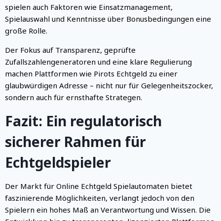
spielen auch Faktoren wie Einsatzmanagement,
Spielauswahl und Kenntnisse über Bonusbedingungen eine
große Rolle.
Der Fokus auf Transparenz, geprüfte
Zufallszahlengeneratoren und eine klare Regulierung
machen Plattformen wie Pirots Echtgeld zu einer
glaubwürdigen Adresse – nicht nur für Gelegenheitszocker,
sondern auch für ernsthafte Strategen.
Fazit: Ein regulatorisch
sicherer Rahmen für
Echtgeldspieler
Der Markt für Online Echtgeld Spielautomaten bietet
faszinierende Möglichkeiten, verlangt jedoch von den
Spielern ein hohes Maß an Verantwortung und Wissen. Die