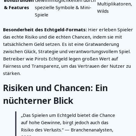
Multiplikatoren,
& Features
spezielle Symbole & Mini-
Wilds
Spiele
Besonderheit des Echtgeld-Formats:
Hier erleben Spieler
das echte Risiko und die echten Chancen, indem sie mit
tatsächlichem Geld setzen. Es ist eine Gratwanderung
zwischen Glück, Strategie und verantwortungsvollem Spiel.
Betreiber wie Pirots Echtgeld legen großen Wert auf
Fairness und Transparenz, um das Vertrauen der Nutzer zu
stärken.
Risiken und Chancen: Ein
nüchterner Blick
„Das Spielen um Echtgeld bietet die Chance
auf hohe Gewinne, birgt jedoch auch das
Risiko des Verlusts.“ — Branchenanalysten,