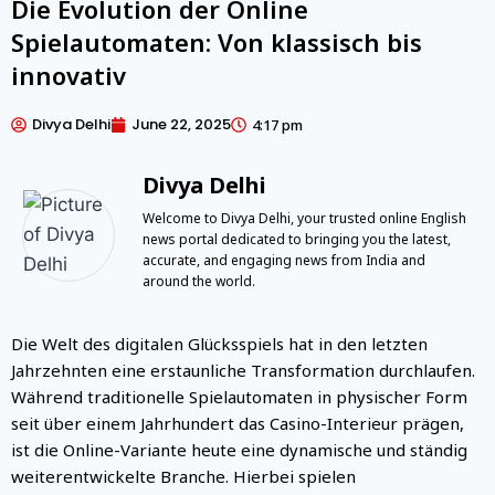
Die Evolution der Online
Spielautomaten: Von klassisch bis
innovativ
Divya Delhi
June 22, 2025
4:17 pm
Divya Delhi
Welcome to Divya Delhi, your trusted online English
news portal dedicated to bringing you the latest,
accurate, and engaging news from India and
around the world.
Die Welt des digitalen Glücksspiels hat in den letzten
Jahrzehnten eine erstaunliche Transformation durchlaufen.
Während traditionelle Spielautomaten in physischer Form
seit über einem Jahrhundert das Casino-Interieur prägen,
ist die Online-Variante heute eine dynamische und ständig
weiterentwickelte Branche. Hierbei spielen