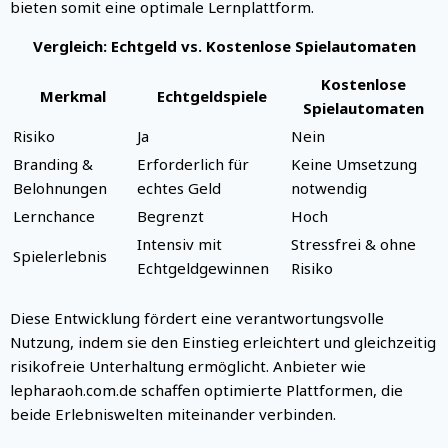
bieten somit eine optimale Lernplattform.
Vergleich: Echtgeld vs. Kostenlose Spielautomaten
Kostenlose
Merkmal
Echtgeldspiele
Spielautomaten
Risiko
Ja
Nein
Branding &
Erforderlich für
Keine Umsetzung
Belohnungen
echtes Geld
notwendig
Lernchance
Begrenzt
Hoch
Intensiv mit
Stressfrei & ohne
Spielerlebnis
Echtgeldgewinnen
Risiko
Diese Entwicklung fördert eine verantwortungsvolle
Nutzung, indem sie den Einstieg erleichtert und gleichzeitig
risikofreie Unterhaltung ermöglicht. Anbieter wie
lepharaoh.com.de schaffen optimierte Plattformen, die
beide Erlebniswelten miteinander verbinden.